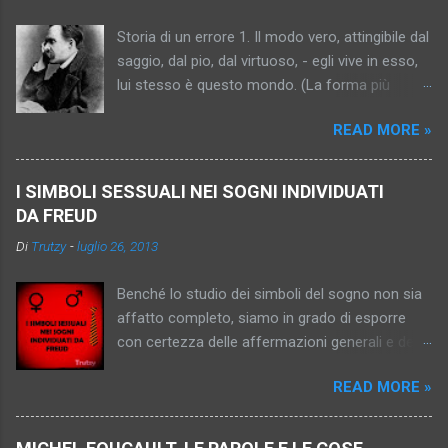
t
Storia di un errore 1. Il modo vero, attingibile dal
i
saggio, dal pio, dal virtuoso, - egli vive in esso,
lui stesso è questo mondo. (La forma più
antica dell’idea, relativamente intelligente,
READ MORE »
semplice, persuasiva. Trascrizione della tesi “Io,
Platone, sono , la verità”). 2. Il mondo vero, per il
momento inattingibile, ma promesso al saggio,
I SIMBOLI SESSUALI NEI SOGNI INDIVIDUATI
al pio, al virtuoso (“al peccatore che fa
DA FREUD
penitenza”). (Progresso dell’idea: essa diventa
Di
Trutzy
-
luglio 26, 2013
più sottile, più capziosa, più inafferrabile –
diventa donna, si cristallizza..). 3. Il mondo vero,
Benché lo studio dei simboli del sogno non sia
inattingibile, indimostrabile, impromettibile, ma
affatto completo, siamo in grado di esporre
già in quanto pensato una consolazione, un
con certezza delle affermazioni generali e delle
obbligo, un imperativo. (In fondo l’antico sole,
informazioni particolari sull'argomento. Ci sono
ma attraverso nebbia e scetticismo; l’idea
READ MORE »
simboli che hanno un significato unico quasi
sublimata,pallida, nordica, königsbergica). 4. Il
universalmente: così l'imperatore o l'imperatrice
mondo vero – inattingibile? Comunque non
(il re o la regina), rappresentano i genitori, le
raggiunto. E in quanto non raggiunto, anche