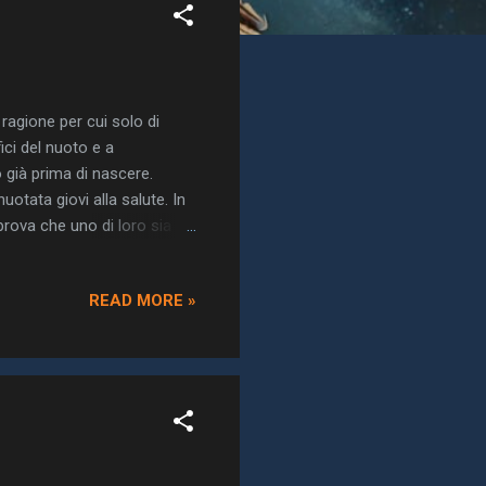
ragione per cui solo di
ici del nuoto e a
 già prima di nascere.
otata giovi alla salute. In
prova che uno di loro sia
ti in piena salute. Nel
no a galla, sempre. Per
READ MORE »
i uccelli è una caduta;
te che è crepato. [...] In
eputazione e passa per un