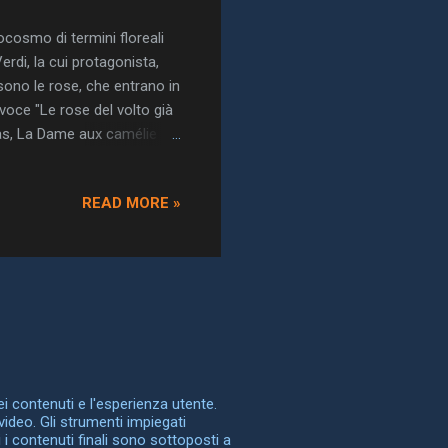
ocosmo di termini floreali
erdi, la cui protagonista,
sono le rose, che entrano in
voce "Le rose del volto già
mas, La Dame aux camélie
librettista Francesco Maria
rdici anni, un'opera che
READ MORE »
utti i modi dalla censura.
mobiluio per bene, fruscii
dei contenuti e l'esperienza utente.
video. Gli strumenti impiegati
 i contenuti finali sono sottoposti a