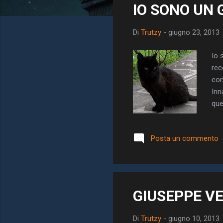
IO SONO UN
t
Di
Trutzy
-
giugno 23, 2013
Io 
rec
con
Inn
que
mai
cas
Posta un commento
que
qua
que
pe..
GIUSEPPE VE
Di
Trutzy
-
giugno 10, 2013