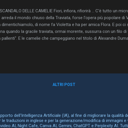
SCANDALO DELLE CAMELIE Fiori, infiora, rifiorirà ... C'è tutto un micr
 arreda il mondo chiuso della Traviata, forse l'opera più popolare di V
 dimentichiamolo, di nome fa Violetta e ha per amica Flora. E poi ci 
na quando la gracile traviata, ormai morente, sussurra con un filo di 
 pallenti". E le camelie che campeggiano nel titolo di Alexandre Du
ve la protagonista si chiama Margherita), scelto da Verdi insieme al 
ve nel 1853 come soggetto per la sua diciannovesima opera in quatto
'epoca avrebbe scandalizzato le platee, e per questo fu ostacolata in t
ndalosa contemporaneetà . Dunque Traviata si ambienta fra odori di 
tessuti ricamati e fiori destinati ad appassire. Un mondo decad...
ALTRI POST
orto dell'Intelligenza Artificiale (IA), al fine di migliorare la qualità 
er le traduzioni in inglese e per la generazione/modifica di immagini e 
Invideo AI, Night Cafe, Canva AI, Gemini, ChatGPT e Perplexity AI. Tutti