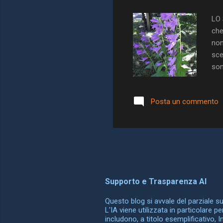
LO 
che
non
sce
son
(do
Pia
Posta un commento
all
Sca
di 
Supporto e Trasparenza AI
Questo blog si avvale del parziale supp
L'IA viene utilizzata in particolare p
includono, a titolo esemplificativo, 