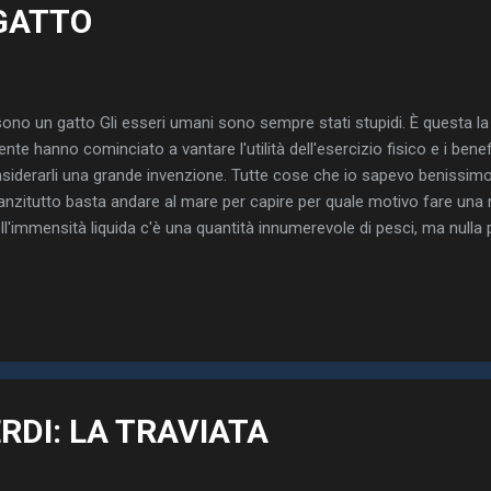
 GATTO
sono un gatto Gli esseri umani sono sempre stati stupidi. È questa la 
ente hanno cominciato a vantare l'utilità dell'esercizio fisico e i benef
siderarli una grande invenzione. Tutte cose che io sapevo benissimo
anzitutto basta andare al mare per capire per quale motivo fare una nu
ll'immensità liquida c'è una quantità innumerevole di pesci, ma nulla 
 caduto malato o abbia dovuto consultare il medico. Tutti nuotano bea
o si ammalino, non riescono più a muoversi e di conseguenza vengo
sto si dice che la morte dei pesci è un'ascenzione mentre quella degl
nto agli uomini se uno di loro passa a miglior vita si dice semplicemen
sto ventesimo secolo chi non allena il fisico si crea una pessima r
.
RDI: LA TRAVIATA