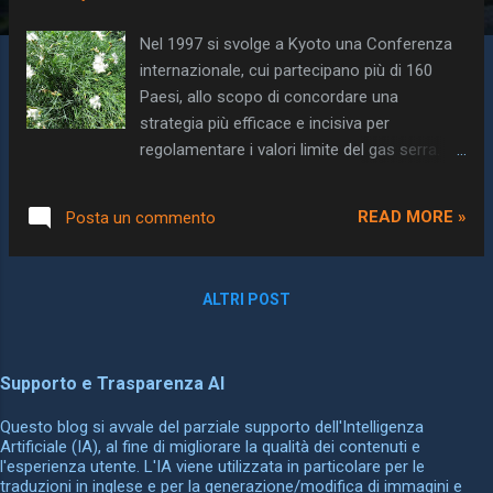
Nel 1997 si svolge a Kyoto una Conferenza
internazionale, cui partecipano più di 160
Paesi, allo scopo di concordare una
strategia più efficace e incisiva per
regolamentare i valori limite del gas serra.
Viene così sottoscritto un accordo,
comunemente noto come Protocollo di
READ MORE »
Posta un commento
Kyoto, nel quale si indicano gli obiettivi
internazionali per ridurre i gas, soprattutto
quelli determinati dalle combustioni per
ALTRI POST
produrre energia, ritenuti responsabili del
surriscaldamento del pianeta e delle
conseguenti modificazioni del clima.
Supporto e Trasparenza AI
All'incontro del 1997 nella città nipponica
sono seguite altre conferenze internazionali
Questo blog si avvale del parziale supporto dell'Intelligenza
per rendere meno generici gli impegni
Artificiale (IA), al fine di migliorare la qualità dei contenuti e
l'esperienza utente. L'IA viene utilizzata in particolare per le
assunti a Kyoto. Purtroppo le resistenze di
traduzioni in inglese e per la generazione/modifica di immagini e
alcuni tra i Paesi maggiormente