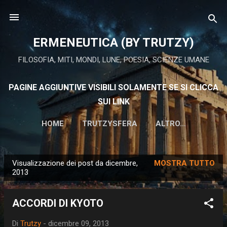
Passa ai contenuti principali
ERMENEUTICA (BY TRUTZY)
FILOSOFIA, MITI, MONDI, LUNE, POESIA, SCIENZE UMANE
PAGINE AGGIUNTIVE VISIBILI SOLAMENTE SE SI CLICCA
SUI LINK
HOME
TRUTZYSFERA
ALTRO…
Visualizzazione dei post da dicembre,
MOSTRA TUTTO
P
2013
o
s
ACCORDI DI KYOTO
t
Di
Trutzy
-
dicembre 09, 2013