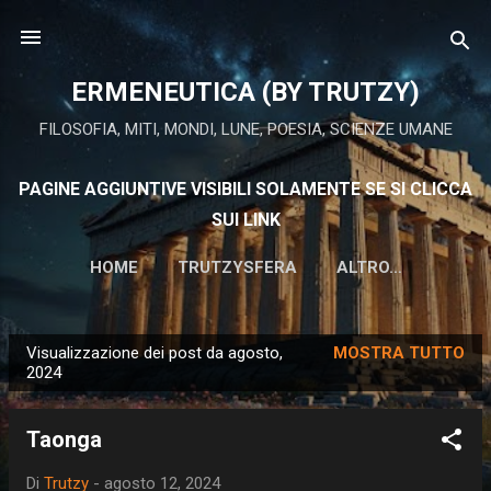
Passa ai contenuti principali
ERMENEUTICA (BY TRUTZY)
FILOSOFIA, MITI, MONDI, LUNE, POESIA, SCIENZE UMANE
PAGINE AGGIUNTIVE VISIBILI SOLAMENTE SE SI CLICCA
SUI LINK
HOME
TRUTZYSFERA
ALTRO…
Visualizzazione dei post da agosto,
MOSTRA TUTTO
P
2024
o
s
Taonga
t
Di
Trutzy
-
agosto 12, 2024