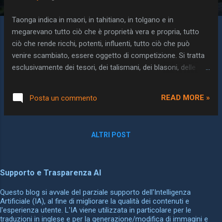
Taonga indica in maori, in tahitiano, in tolgano e in
megarevano tutto ciò che è proprietà vera e propria, tutto
ciò che rende ricchi, potenti, influenti, tutto ciò che può
venire scambiato, essere oggetto di competizione. Si tratta
esclusivamente dei tesori, dei talismani, dei blasoni, delle
stuoie e degli idoli sacri, e qualche volta anche delle
tradizioni, dei culti e dei rituali magici [...]. I taonga, almeno
READ MORE »
Posta un commento
nell'ambito del pensiero giuridico e religioso maori, sono
fortemente legati alla persona, al clan, al suolo; sono i veicoli
del suo 《mana》, della sua forza magica, religiosa e
ALTRI POST
spirituale. M. Mauss Saggio sul dono.
Supporto e Trasparenza AI
Questo blog si avvale del parziale supporto dell'Intelligenza
Artificiale (IA), al fine di migliorare la qualità dei contenuti e
l'esperienza utente. L'IA viene utilizzata in particolare per le
traduzioni in inglese e per la generazione/modifica di immagini e