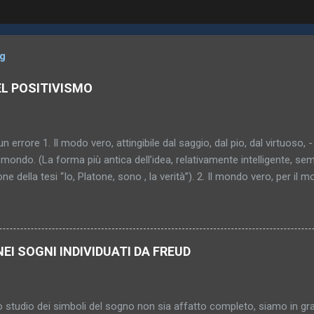
og
EL POSITIVISMO
un errore 1. Il modo vero, attingibile dal saggio, dal pio, dal virtuoso, -
mondo. (La forma più antica dell’idea, relativamente intelligente, sem
one della tesi “Io, Platone, sono , la verità”). 2. Il mondo vero, per il 
al saggio, al pio, al virtuoso (“al peccatore che fa penitenza”). (Pro
ù sottile, più capziosa, più inafferrabile – diventa donna, si cristallizz
bile, indimostrabile, impromettibile, ma già in quanto pensato una con
o. (In fondo l’antico sole, ma attraverso nebbia e scetticismo; l’idea s
NEI SOGNI INDIVIDUATI DA FREUD
gica). 4. Il mondo vero – inattingibile? Comunque non raggiunto. E i
nosciuto. Di conseguenza neppure consolante, salvifico, vincolante
 qualcosa di sconosciuto?... (Grigio mattino. Pri...
 studio dei simboli del sogno non sia affatto completo, siamo in gr