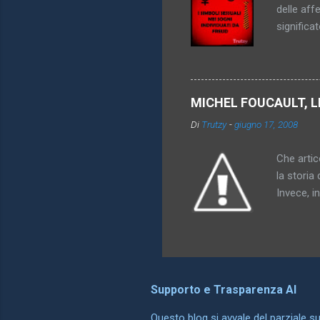
delle aff
significa
genitori,
dei simbo
particola
di oggett
MICHEL FOUCAULT, L
rappresen
Di
Trutzy
-
giugno 17, 2008
l'utero. 
comprensi
Che artico
la storia 
Invece, i
somiglian
possono o
differenz
ha dato al
che compa
Supporto e Trasparenza AI
esattamen
conoscenz
Questo blog si avvale del parziale supp