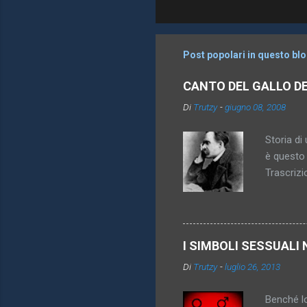
o
m
m
Post popolari in questo bl
e
CANTO DEL GALLO D
n
Di
Trutzy
-
giugno 08, 2008
t
i
Storia di 
è questo 
Trascrizi
promesso 
diventa pi
inattingi
imperativ
I SIMBOLI SESSUALI 
königsber
Di
Trutzy
-
luglio 26, 2013
anche sco
vincolare
Benché lo