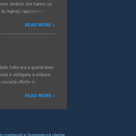
i sono simboli che hanno un
o la regina), rappresentano i
 del corpo. La maggior parte
READ MORE »
di interesse erotico; in
nti, e la più grande varietà
gidi, come tronchi e bastoni,
e forni rappresentano
tituzioni, è immediatamente
ella follia era a grandi linee
età è obbligata a istituire.
società riflette la
possono essere controllate,
READ MORE »
a follia è la storia della
dentità. Nel sottotitolo che
a Nascita della clinica , e
” vorrei designare non
n una società le
dei contenuti e l'esperienza utente.