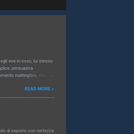
 egli vive in esso, lui stesso
plice, persuasiva.
momento inattingibile, ma
gresso dell’idea: essa
READ MORE »
a..). 3. Il mondo vero,
solazione, un obbligo, un
ublimata,pallida, nordica,
n quanto non raggiunto,
: a che ci potrebbe
ado di esporre con certezza