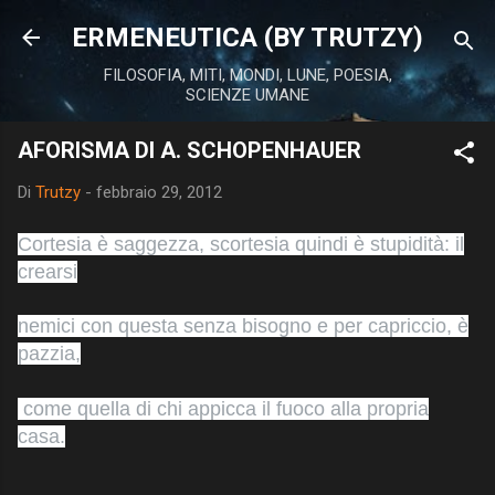
Passa ai contenuti principali
ERMENEUTICA (BY TRUTZY)
FILOSOFIA, MITI, MONDI, LUNE, POESIA,
SCIENZE UMANE
AFORISMA DI A. SCHOPENHAUER
Di
Trutzy
-
febbraio 29, 2012
Cortesia è saggezza, scortesia quindi è stupidità: il
crearsi
nemici con questa senza bisogno e per capriccio, è
pazzia,
come quella di chi appicca il fuoco alla propria
casa.