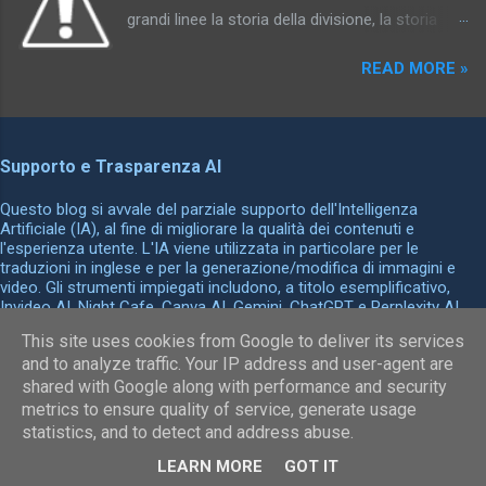
erotico; in particolare i genitali sono
grandi linee la storia della divisione, la storia
rappresentati da numerosi simboli spesso
soprattutto di una certa frattura che ogni
sorprendenti, e la più grande varietà di oggetti
READ MORE »
società è obbligata a istituire. Invece, in questo
serve ad indicarli simbolicamente. Armi
libro ho voluto fare la storia dell’ordine, dire in
appuntite, oggetti lunghi e rigidi, come tronchi e
che modo una società riflette la somiglianza
bastoni, rappresentano l'organo genitale
delle cose fra loro e la maniera in cui le
maschile; mentre armadi, scatole, carrozze e
Supporto e Trasparenza AI
differenze fra le cose possono essere
forni rappresentano l'utero. In tali casi il tertium
controllate, possono organizzarsi in reti,
Questo blog si avvale del parziale supporto dell'Intelligenza
comparationis, l'elemento comune in queste
disegnarsi secondo schemi razionali. La Storia
Artificiale (IA), al fine di migliorare la qualità dei contenuti e
sostituzioni, è immediatamente comprensibil...
l'esperienza utente. L'IA viene utilizzata in particolare per le
della follia è la storia della differenza, Le parole
traduzioni in inglese e per la generazione/modifica di immagini e
e le cose la storia della somiglianza, del
video. Gli strumenti impiegati includono, a titolo esemplificativo,
medesimo, dell’identità. Nel sottotitolo che ha
Invideo AI, Night Cafe, Canva AI, Gemini, ChatGPT e Perplexity AI.
Tutti i contenuti finali sono sottoposti a revisione e validazione
dato al libro si ritrova la parola “archeologia”
This site uses cookies from Google to deliver its services
umana prima della pubblicazione per garantirne l'accuratezza, la
che era già nel sottotitolo della Nascita della
and to analyze traffic. Your IP address and user-agent are
coerenza e il rispetto dei principi etici.
clinica , e che compariva già nella prefazione
shared with Google along with performance and security
Powered by Blogger
metrics to ensure quality of service, generate usage
della Storia della follia . Con “archeologia” vorrei
statistics, and to detect and address abuse.
designare non esattamente una disciplina ma
Elena Ambrosini
un campo di ricerca, che sarebbe il seguente. In
LEARN MORE
GOT IT