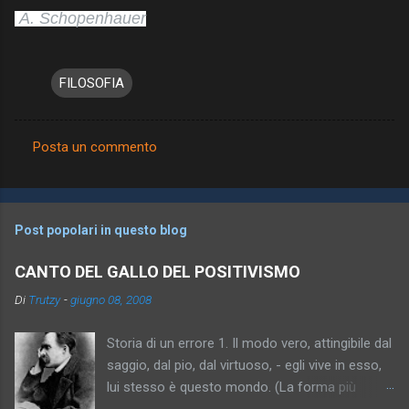
A. Schopenhauer
FILOSOFIA
Posta un commento
C
o
m
Post popolari in questo blog
m
e
CANTO DEL GALLO DEL POSITIVISMO
n
Di
Trutzy
-
giugno 08, 2008
t
Storia di un errore 1. Il modo vero, attingibile dal
i
saggio, dal pio, dal virtuoso, - egli vive in esso,
lui stesso è questo mondo. (La forma più
antica dell’idea, relativamente intelligente,