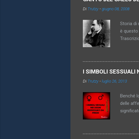
n
Di
Trutzy
-
giugno 08, 2008
t
i
Storia di 
è questo 
Trascrizi
promesso 
diventa pi
inattingi
imperativ
I SIMBOLI SESSUALI 
königsber
Di
Trutzy
-
luglio 26, 2013
anche sco
vincolare
Benché lo
delle aff
significa
genitori,
dei simbo
particola