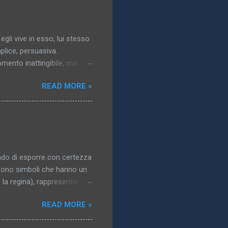
 egli vive in esso, lui stesso
plice, persuasiva.
momento inattingibile, ma
gresso dell’idea: essa
READ MORE »
a..). 3. Il mondo vero,
solazione, un obbligo, un
ublimata,pallida, nordica,
n quanto non raggiunto,
: a che ci potrebbe
ado di esporre con certezza
i sono simboli che hanno un
o la regina), rappresentano i
 del corpo. La maggior parte
READ MORE »
di interesse erotico; in
nti, e la più grande varietà