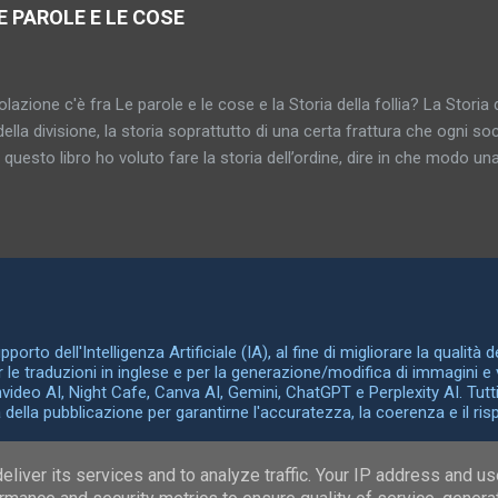
i serve ad indicarli simbolicamente. Armi appuntite, oggetti lunghi e ri
E PAROLE E LE COSE
tano l'organo genitale maschile; mentre armadi, scatole, carrozze 
In tali casi il tertium comparationis, l'elemento comune in queste sos
bil...
lazione c'è fra Le parole e le cose e la Storia della follia? La Storia d
della divisione, la storia soprattutto di una certa frattura che ogni soci
n questo libro ho voluto fare la storia dell’ordine, dire in che modo una 
za delle cose fra loro e la maniera in cui le differenze fra le cose 
rganizzarsi in reti, disegnarsi secondo schemi razionali. La Storia dell
a, Le parole e le cose la storia della somiglianza, del medesimo, dell’i
 libro si ritrova la parola “archeologia” che era già nel sottotitolo dell
riva già nella prefazione della Storia della follia . Con “archeologia
te una disciplina ma un campo di ricerca, che sarebbe il seguente. I
e, le idee filosofich...
orto dell'Intelligenza Artificiale (IA), al fine di migliorare la qualità 
er le traduzioni in inglese e per la generazione/modifica di immagini e 
Invideo AI, Night Cafe, Canva AI, Gemini, ChatGPT e Perplexity AI. Tutti
ella pubblicazione per garantirne l'accuratezza, la coerenza e il rispet
Powered by Blogger
liver its services and to analyze traffic. Your IP address and u
Elena Ambrosini