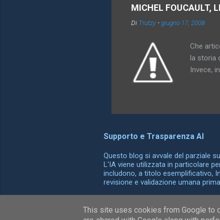
di oggett
MICHEL FOUCAULT, L
rappresen
Di
Trutzy
-
giugno 17, 2008
l'utero. 
comprensi
Che artico
la storia 
Invece, i
somiglian
possono o
differenz
ha dato al
che compa
Supporto e Trasparenza AI
esattamen
conoscenz
Questo blog si avvale del parziale supp
L'IA viene utilizzata in particolare p
includono, a titolo esemplificativo, 
revisione e validazione umana prima d
This site uses cookies from Google to de