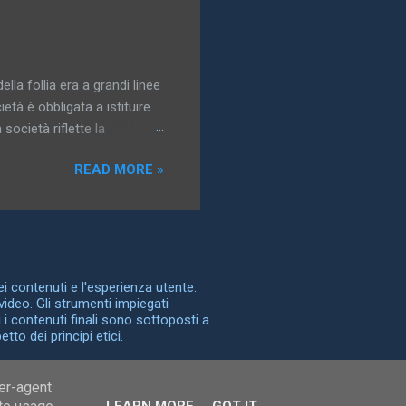
gidi, come tronchi e bastoni,
e forni rappresentano
tituzioni, è immediatamente
ella follia era a grandi linee
età è obbligata a istituire.
società riflette la
possono essere controllate,
READ MORE »
a follia è la storia della
dentità. Nel sottotitolo che
a Nascita della clinica , e
” vorrei designare non
n una società le
dei contenuti e l'esperienza utente.
video. Gli strumenti impiegati
 i contenuti finali sono sottoposti a
to dei principi etici.
ser-agent