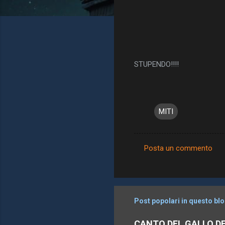
STUPENDO!!!!
MITI
Posta un commento
C
o
m
m
Post popolari in questo bl
e
CANTO DEL GALLO D