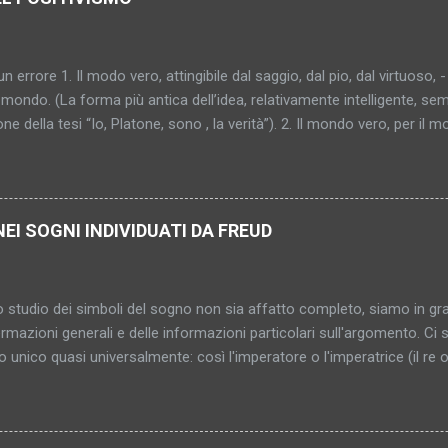
un errore 1. Il modo vero, attingibile dal saggio, dal pio, dal virtuoso, -
mondo. (La forma più antica dell’idea, relativamente intelligente, sem
one della tesi “Io, Platone, sono , la verità”). 2. Il mondo vero, per il 
al saggio, al pio, al virtuoso (“al peccatore che fa penitenza”). (Pro
ù sottile, più capziosa, più inafferrabile – diventa donna, si cristallizz
bile, indimostrabile, impromettibile, ma già in quanto pensato una con
o. (In fondo l’antico sole, ma attraverso nebbia e scetticismo; l’idea s
NEI SOGNI INDIVIDUATI DA FREUD
gica). 4. Il mondo vero – inattingibile? Comunque non raggiunto. E i
nosciuto. Di conseguenza neppure consolante, salvifico, vincolante
 qualcosa di sconosciuto?... (Grigio mattino. Pri...
 studio dei simboli del sogno non sia affatto completo, siamo in gr
ermazioni generali e delle informazioni particolari sull'argomento. C
to unico quasi universalmente: così l'imperatore o l'imperatrice (il re 
 le stanze rappresentano le donne e le loro entrate e uscite gli orifizi
li del sogno serve a rappresentare persone, parti del corpo e attività 
re i genitali sono rappresentati da numerosi simboli spesso sorprende