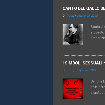
e
CANTO DEL GALLO D
n
Di
Trutzy
-
giugno 08, 2008
t
i
Storia di 
è questo 
Trascrizi
promesso 
diventa pi
inattingi
imperativ
I SIMBOLI SESSUALI 
königsber
Di
Trutzy
-
luglio 26, 2013
anche sco
vincolare
Benché lo
delle aff
significa
genitori,
dei simbo