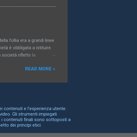
nti, e la più grande varietà
gidi, come tronchi e bastoni,
e forni rappresentano
tituzioni, è immediatamente
ella follia era a grandi linee
età è obbligata a istituire.
società riflette la
possono essere controllate,
READ MORE »
a follia è la storia della
dentità. Nel sottotitolo che
a Nascita della clinica , e
” vorrei designare non
n una società le
dei contenuti e l'esperienza utente.
video. Gli strumenti impiegati
 i contenuti finali sono sottoposti a
to dei principi etici.