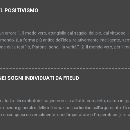
EL POSITIVISMO
un errore 1. Il modo vero, attingibile dal saggio, dal pio, dal virtuoso, -
mondo. (La forma più antica dell’idea, relativamente intelligente, sem
one della tesi “Io, Platone, sono , la verità”). 2. Il mondo vero, per il 
al saggio, al pio, al virtuoso (“al peccatore che fa penitenza”). (Pro
ù sottile, più capziosa, più inafferrabile – diventa donna, si cristallizz
bile, indimostrabile, impromettibile, ma già in quanto pensato una con
o. (In fondo l’antico sole, ma attraverso nebbia e scetticismo; l’idea s
NEI SOGNI INDIVIDUATI DA FREUD
gica). 4. Il mondo vero – inattingibile? Comunque non raggiunto. E i
nosciuto. Di conseguenza neppure consolante, salvifico, vincolante
 qualcosa di sconosciuto?... (Grigio mattino. Pri...
 studio dei simboli del sogno non sia affatto completo, siamo in gr
ermazioni generali e delle informazioni particolari sull'argomento. C
to unico quasi universalmente: così l'imperatore o l'imperatrice (il re 
 le stanze rappresentano le donne e le loro entrate e uscite gli orifizi
li del sogno serve a rappresentare persone, parti del corpo e attività 