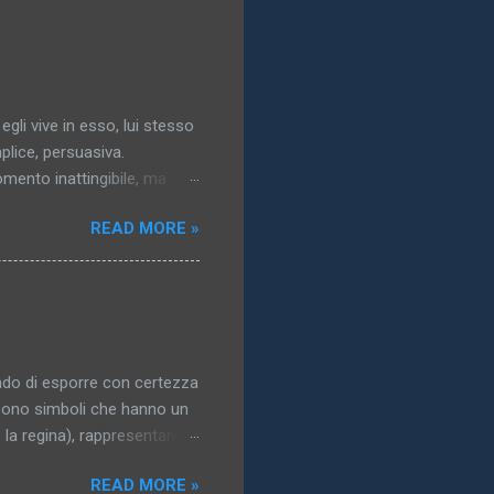
 egli vive in esso, lui stesso
plice, persuasiva.
momento inattingibile, ma
gresso dell’idea: essa
READ MORE »
a..). 3. Il mondo vero,
solazione, un obbligo, un
ublimata,pallida, nordica,
n quanto non raggiunto,
: a che ci potrebbe
ado di esporre con certezza
i sono simboli che hanno un
o la regina), rappresentano i
 del corpo. La maggior parte
READ MORE »
di interesse erotico; in