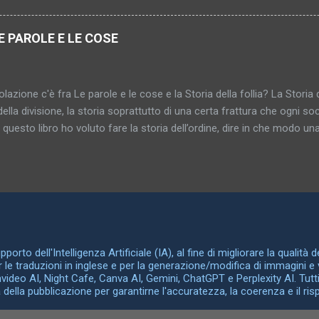
re i genitali sono rappresentati da numerosi simboli spesso sorprende
i serve ad indicarli simbolicamente. Armi appuntite, oggetti lunghi e ri
E PAROLE E LE COSE
tano l'organo genitale maschile; mentre armadi, scatole, carrozze 
In tali casi il tertium comparationis, l'elemento comune in queste sos
bil...
lazione c'è fra Le parole e le cose e la Storia della follia? La Storia d
della divisione, la storia soprattutto di una certa frattura che ogni soci
n questo libro ho voluto fare la storia dell’ordine, dire in che modo una 
za delle cose fra loro e la maniera in cui le differenze fra le cose 
rganizzarsi in reti, disegnarsi secondo schemi razionali. La Storia dell
a, Le parole e le cose la storia della somiglianza, del medesimo, dell’i
 libro si ritrova la parola “archeologia” che era già nel sottotitolo dell
riva già nella prefazione della Storia della follia . Con “archeologia
te una disciplina ma un campo di ricerca, che sarebbe il seguente. I
e, le idee filosofich...
orto dell'Intelligenza Artificiale (IA), al fine di migliorare la qualità 
er le traduzioni in inglese e per la generazione/modifica di immagini e 
Invideo AI, Night Cafe, Canva AI, Gemini, ChatGPT e Perplexity AI. Tutti
ella pubblicazione per garantirne l'accuratezza, la coerenza e il rispet
Powered by Blogger