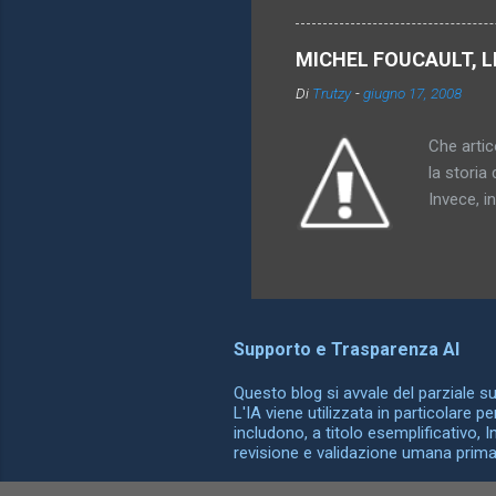
particola
di oggett
MICHEL FOUCAULT, L
rappresen
Di
Trutzy
-
giugno 17, 2008
l'utero. 
comprensi
Che artico
la storia 
Invece, i
somiglian
possono o
differenz
ha dato al
che compa
Supporto e Trasparenza AI
esattamen
conoscenz
Questo blog si avvale del parziale supp
L'IA viene utilizzata in particolare p
includono, a titolo esemplificativo, 
revisione e validazione umana prima d