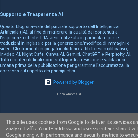
o
m
Supporto e Trasparenza AI
m
Questo blog si avvale del parziale supporto dell'Intelligenza
e
Artificiale (IA), al fine di migliorare la qualità dei contenuti e
n
l'esperienza utente. L'IA viene utilizzata in particolare per le
traduzioni in inglese e per la generazione/modifica di immagini e
t
video. Gli strumenti impiegati includono, a titolo esemplificativo,
i
Invideo AI, Night Cafe, Canva AI, Gemini, ChatGPT e Perplexity AI.
Tutti i contenuti finali sono sottoposti a revisione e validazione
umana prima della pubblicazione per garantirne l'accuratezza, la
coerenza e il rispetto dei principi etici.
Powered by Blogger
Elena Ambrosini
This site uses cookies from Google to deliver its services an
analyze traffic. Your IP address and user-agent are shared wi
Google along with performance and security metrics to ensur