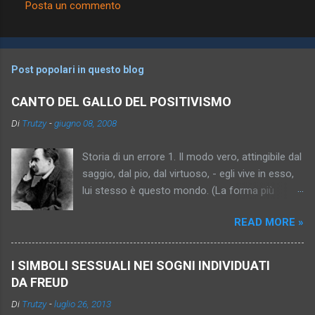
Posta un commento
C
o
m
Post popolari in questo blog
m
e
CANTO DEL GALLO DEL POSITIVISMO
n
Di
Trutzy
-
giugno 08, 2008
t
Storia di un errore 1. Il modo vero, attingibile dal
i
saggio, dal pio, dal virtuoso, - egli vive in esso,
lui stesso è questo mondo. (La forma più
antica dell’idea, relativamente intelligente,
READ MORE »
semplice, persuasiva. Trascrizione della tesi “Io,
Platone, sono , la verità”). 2. Il mondo vero, per il
momento inattingibile, ma promesso al saggio,
I SIMBOLI SESSUALI NEI SOGNI INDIVIDUATI
al pio, al virtuoso (“al peccatore che fa
DA FREUD
penitenza”). (Progresso dell’idea: essa diventa
Di
Trutzy
-
luglio 26, 2013
più sottile, più capziosa, più inafferrabile –