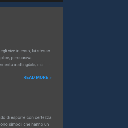
 egli vive in esso, lui stesso
plice, persuasiva.
momento inattingibile, ma
gresso dell’idea: essa
READ MORE »
a..). 3. Il mondo vero,
solazione, un obbligo, un
ublimata,pallida, nordica,
n quanto non raggiunto,
: a che ci potrebbe
ado di esporre con certezza
i sono simboli che hanno un