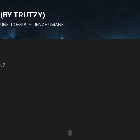
Passa ai contenuti principali
(BY TRUTZY)
 LUNE, POESIA, SCIENZE UMANE
009