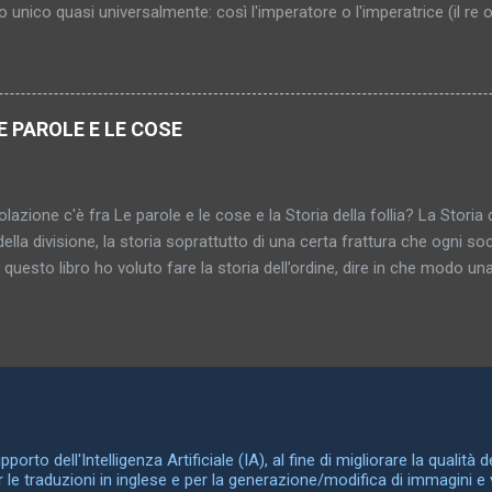
to unico quasi universalmente: così l'imperatore o l'imperatrice (il re 
 le stanze rappresentano le donne e le loro entrate e uscite gli orifizi
li del sogno serve a rappresentare persone, parti del corpo e attività 
re i genitali sono rappresentati da numerosi simboli spesso sorprende
i serve ad indicarli simbolicamente. Armi appuntite, oggetti lunghi e ri
E PAROLE E LE COSE
tano l'organo genitale maschile; mentre armadi, scatole, carrozze 
In tali casi il tertium comparationis, l'elemento comune in queste sos
bil...
lazione c'è fra Le parole e le cose e la Storia della follia? La Storia d
della divisione, la storia soprattutto di una certa frattura che ogni soci
n questo libro ho voluto fare la storia dell’ordine, dire in che modo una 
za delle cose fra loro e la maniera in cui le differenze fra le cose 
rganizzarsi in reti, disegnarsi secondo schemi razionali. La Storia dell
a, Le parole e le cose la storia della somiglianza, del medesimo, dell’i
 libro si ritrova la parola “archeologia” che era già nel sottotitolo dell
riva già nella prefazione della Storia della follia . Con “archeologia
te una disciplina ma un campo di ricerca, che sarebbe il seguente. I
e, le idee filosofich...
orto dell'Intelligenza Artificiale (IA), al fine di migliorare la qualità 
er le traduzioni in inglese e per la generazione/modifica di immagini e 