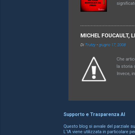
significa
genitori,
dei simbo
particola
di oggett
MICHEL FOUCAULT, L
rappresen
Di
Trutzy
-
giugno 17, 2008
l'utero. 
comprensi
Che artico
la storia 
Invece, i
somiglian
possono o
differenz
ha dato al
che compa
Supporto e Trasparenza AI
esattamen
conoscenz
Questo blog si avvale del parziale supp
L'IA viene utilizzata in particolare p