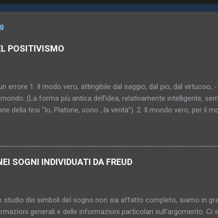
og
EL POSITIVISMO
un errore 1. Il modo vero, attingibile dal saggio, dal pio, dal virtuoso, -
mondo. (La forma più antica dell’idea, relativamente intelligente, sem
one della tesi “Io, Platone, sono , la verità”). 2. Il mondo vero, per il 
al saggio, al pio, al virtuoso (“al peccatore che fa penitenza”). (Pro
ù sottile, più capziosa, più inafferrabile – diventa donna, si cristallizz
bile, indimostrabile, impromettibile, ma già in quanto pensato una con
o. (In fondo l’antico sole, ma attraverso nebbia e scetticismo; l’idea s
NEI SOGNI INDIVIDUATI DA FREUD
gica). 4. Il mondo vero – inattingibile? Comunque non raggiunto. E i
nosciuto. Di conseguenza neppure consolante, salvifico, vincolante
 qualcosa di sconosciuto?... (Grigio mattino. Pri...
 studio dei simboli del sogno non sia affatto completo, siamo in gr
ermazioni generali e delle informazioni particolari sull'argomento. C