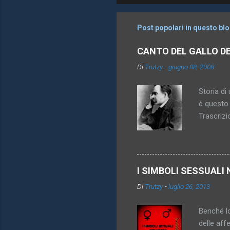
m
m
Post popolari in questo bl
e
CANTO DEL GALLO D
n
Di
Trutzy
-
giugno 08, 2008
t
i
Storia di 
è questo 
Trascrizi
promesso 
diventa pi
inattingi
imperativ
I SIMBOLI SESSUALI 
königsber
Di
Trutzy
-
luglio 26, 2013
anche sco
vincolare
Benché lo
delle aff