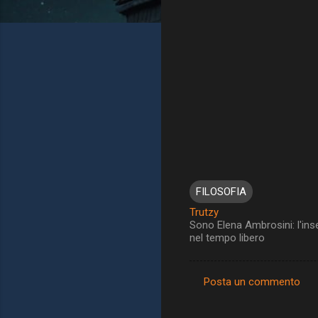
FILOSOFIA
Trutzy
Sono Elena Ambrosini: l'ins
nel tempo libero
Posta un commento
C
o