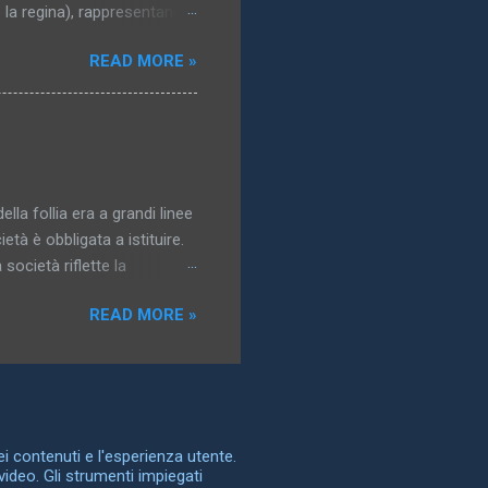
o la regina), rappresentano i
 del corpo. La maggior parte
READ MORE »
di interesse erotico; in
nti, e la più grande varietà
gidi, come tronchi e bastoni,
e forni rappresentano
tituzioni, è immediatamente
ella follia era a grandi linee
età è obbligata a istituire.
società riflette la
possono essere controllate,
READ MORE »
a follia è la storia della
dentità. Nel sottotitolo che
a Nascita della clinica , e
” vorrei designare non
n una società le
dei contenuti e l'esperienza utente.
video. Gli strumenti impiegati