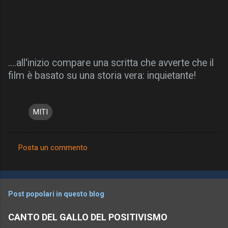
....all'inizio compare una scritta che avverte che il
film è basato su una storia vera: inquietante!
MITI
Posta un commento
C
o
m
Post popolari in questo blog
m
e
CANTO DEL GALLO DEL POSITIVISMO