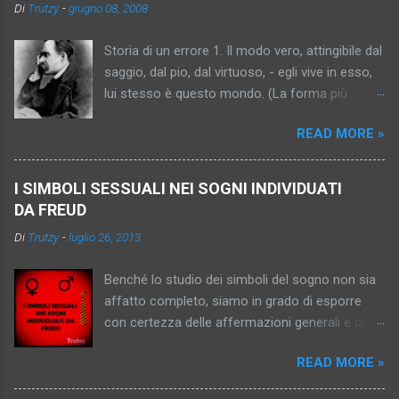
n
Di
Trutzy
-
giugno 08, 2008
t
Storia di un errore 1. Il modo vero, attingibile dal
i
saggio, dal pio, dal virtuoso, - egli vive in esso,
lui stesso è questo mondo. (La forma più
antica dell’idea, relativamente intelligente,
READ MORE »
semplice, persuasiva. Trascrizione della tesi “Io,
Platone, sono , la verità”). 2. Il mondo vero, per il
momento inattingibile, ma promesso al saggio,
I SIMBOLI SESSUALI NEI SOGNI INDIVIDUATI
al pio, al virtuoso (“al peccatore che fa
DA FREUD
penitenza”). (Progresso dell’idea: essa diventa
Di
Trutzy
-
luglio 26, 2013
più sottile, più capziosa, più inafferrabile –
diventa donna, si cristallizza..). 3. Il mondo vero,
Benché lo studio dei simboli del sogno non sia
inattingibile, indimostrabile, impromettibile, ma
affatto completo, siamo in grado di esporre
già in quanto pensato una consolazione, un
con certezza delle affermazioni generali e delle
obbligo, un imperativo. (In fondo l’antico sole,
informazioni particolari sull'argomento. Ci sono
ma attraverso nebbia e scetticismo; l’idea
READ MORE »
simboli che hanno un significato unico quasi
sublimata,pallida, nordica, königsbergica). 4. Il
universalmente: così l'imperatore o l'imperatrice
mondo vero – inattingibile? Comunque non