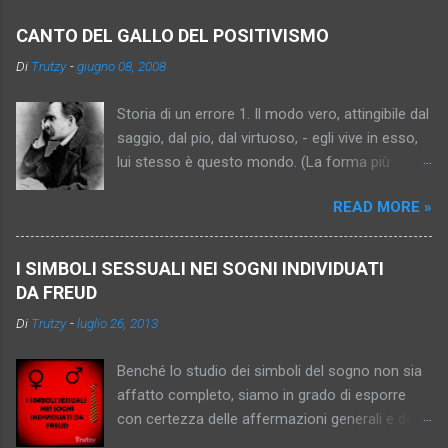
m
e
CANTO DEL GALLO DEL POSITIVISMO
n
Di
Trutzy
-
giugno 08, 2008
t
Storia di un errore 1. Il modo vero, attingibile dal
i
saggio, dal pio, dal virtuoso, - egli vive in esso,
lui stesso è questo mondo. (La forma più
antica dell’idea, relativamente intelligente,
READ MORE »
semplice, persuasiva. Trascrizione della tesi “Io,
Platone, sono , la verità”). 2. Il mondo vero, per il
momento inattingibile, ma promesso al saggio,
I SIMBOLI SESSUALI NEI SOGNI INDIVIDUATI
al pio, al virtuoso (“al peccatore che fa
DA FREUD
penitenza”). (Progresso dell’idea: essa diventa
Di
Trutzy
-
luglio 26, 2013
più sottile, più capziosa, più inafferrabile –
diventa donna, si cristallizza..). 3. Il mondo vero,
Benché lo studio dei simboli del sogno non sia
inattingibile, indimostrabile, impromettibile, ma
affatto completo, siamo in grado di esporre
già in quanto pensato una consolazione, un
con certezza delle affermazioni generali e delle
obbligo, un imperativo. (In fondo l’antico sole,
informazioni particolari sull'argomento. Ci sono