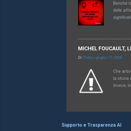
Benché lo
delle aff
significa
genitori,
dei simbo
particola
di oggett
MICHEL FOUCAULT, L
rappresen
Di
Trutzy
-
giugno 17, 2008
l'utero. 
comprensi
Che artico
la storia 
Invece, i
somiglian
possono o
differenz
ha dato al
che compa
Supporto e Trasparenza AI
esattamen