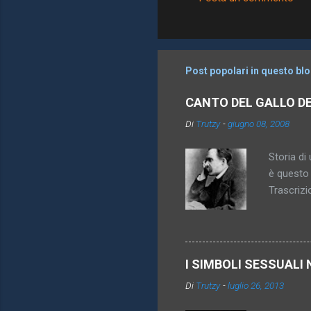
C
o
m
m
Post popolari in questo bl
e
CANTO DEL GALLO D
n
Di
Trutzy
-
giugno 08, 2008
t
i
Storia di 
è questo 
Trascrizi
promesso 
diventa pi
inattingi
imperativ
I SIMBOLI SESSUALI 
königsber
Di
Trutzy
-
luglio 26, 2013
anche sco
vincolare