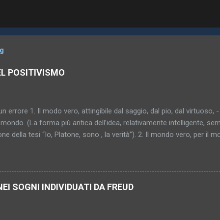
og
EL POSITIVISMO
un errore 1. Il modo vero, attingibile dal saggio, dal pio, dal virtuoso, -
mondo. (La forma più antica dell’idea, relativamente intelligente, sem
one della tesi “Io, Platone, sono , la verità”). 2. Il mondo vero, per il 
al saggio, al pio, al virtuoso (“al peccatore che fa penitenza”). (Pro
ù sottile, più capziosa, più inafferrabile – diventa donna, si cristallizz
bile, indimostrabile, impromettibile, ma già in quanto pensato una con
o. (In fondo l’antico sole, ma attraverso nebbia e scetticismo; l’idea s
NEI SOGNI INDIVIDUATI DA FREUD
gica). 4. Il mondo vero – inattingibile? Comunque non raggiunto. E i
nosciuto. Di conseguenza neppure consolante, salvifico, vincolante
 qualcosa di sconosciuto?... (Grigio mattino. Pri...