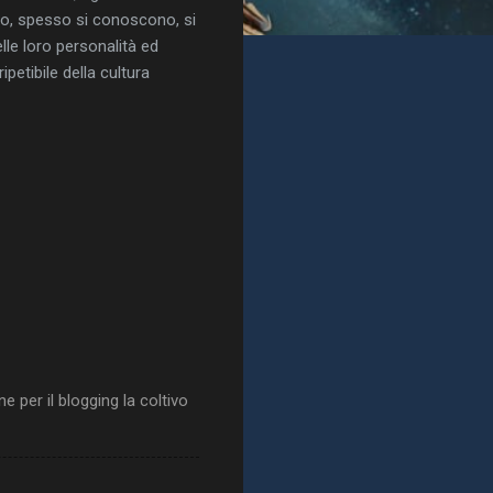
o, spesso si conoscono, si
lle loro personalità ed
ipetibile della cultura
 per il blogging la coltivo