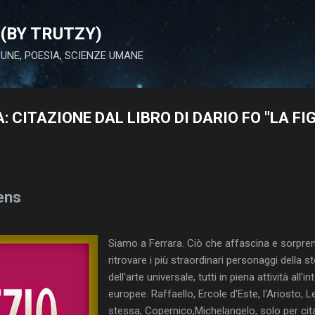
Passa ai contenuti principali
(BY TRUTZY)
 LUNE, POESIA, SCIENZE UMANE
 CITAZIONE DAL LIBRO DI DARIO FO "LA FI
ens
Siamo a Ferrara. Ciò che affascina e sorpren
ritrovare i più straordinari personaggi della st
dell'arte universale, tutti in piena attività all'i
europee. Raffaello, Ercole d'Este, l'Ariosto,
stessa, Copernico,Michelangelo, solo per cita