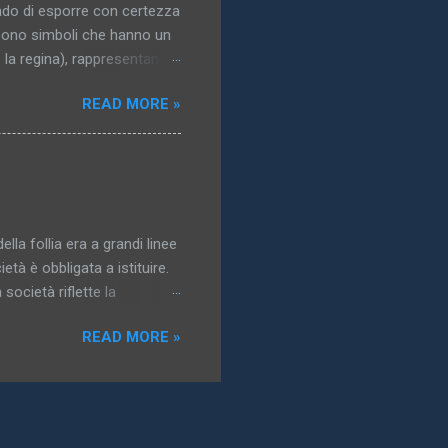
ado di esporre con certezza
i sono simboli che hanno un
o la regina), rappresentano i
 del corpo. La maggior parte
READ MORE »
di interesse erotico; in
nti, e la più grande varietà
gidi, come tronchi e bastoni,
e forni rappresentano
tituzioni, è immediatamente
ella follia era a grandi linee
età è obbligata a istituire.
società riflette la
possono essere controllate,
READ MORE »
a follia è la storia della
dentità. Nel sottotitolo che
a Nascita della clinica , e
” vorrei designare non
n una società le