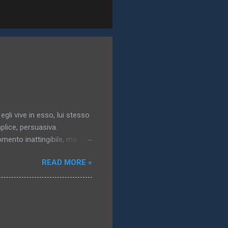
 egli vive in esso, lui stesso
plice, persuasiva.
momento inattingibile, ma
gresso dell’idea: essa
READ MORE »
a..). 3. Il mondo vero,
solazione, un obbligo, un
ublimata,pallida, nordica,
n quanto non raggiunto,
: a che ci potrebbe