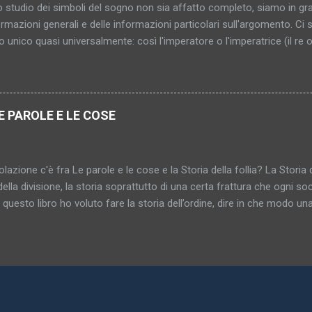
 studio dei simboli del sogno non sia affatto completo, siamo in gr
ermazioni generali e delle informazioni particolari sull'argomento. C
to unico quasi universalmente: così l'imperatore o l'imperatrice (il re 
 le stanze rappresentano le donne e le loro entrate e uscite gli orifizi
li del sogno serve a rappresentare persone, parti del corpo e attività 
re i genitali sono rappresentati da numerosi simboli spesso sorprende
i serve ad indicarli simbolicamente. Armi appuntite, oggetti lunghi e ri
E PAROLE E LE COSE
tano l'organo genitale maschile; mentre armadi, scatole, carrozze 
In tali casi il tertium comparationis, l'elemento comune in queste sos
bil...
lazione c'è fra Le parole e le cose e la Storia della follia? La Storia d
della divisione, la storia soprattutto di una certa frattura che ogni soci
n questo libro ho voluto fare la storia dell’ordine, dire in che modo una 
za delle cose fra loro e la maniera in cui le differenze fra le cose 
rganizzarsi in reti, disegnarsi secondo schemi razionali. La Storia dell
a, Le parole e le cose la storia della somiglianza, del medesimo, dell’i
 libro si ritrova la parola “archeologia” che era già nel sottotitolo dell
riva già nella prefazione della Storia della follia . Con “archeologia
te una disciplina ma un campo di ricerca, che sarebbe il seguente. I