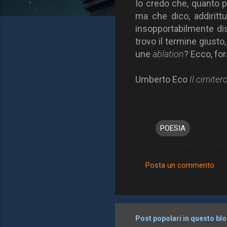
Io credo che, quanto p
ma che dico, addiritt
insopportabilmente di
trovo il termine giusto
une
ablation
? Ecco, fo
Umberto Eco
Il cimiter
POESIA
Posta un commento
C
o
m
m
Post popolari in questo bl