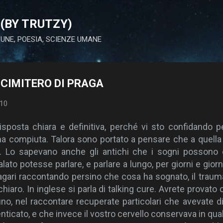
Passa ai contenuti principali
(BY TRUTZY)
 LUNE, POESIA, SCIENZE UMANE
 CIMITERO DI PRAGA
010
sposta chiara e definitiva, perché vi sto confidando 
 compiuta. Talora sono portato a pensare che a quella 
 Lo sapevano anche gli antichi che i sogni possono es
ato potesse parlare, e parlare a lungo, per giorni e gior
gari raccontando persino che cosa ha sognato, il trauma
 chiaro. In inglese si parla di talking cure. Avrete provat
uno, nel raccontare recuperate particolari che avevate 
ticato, e che invece il vostro cervello conservava in qu