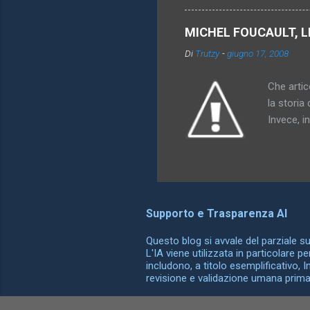
particola
di oggett
MICHEL FOUCAULT, L
rappresen
Di
Trutzy
-
giugno 17, 2008
l'utero. 
comprensi
Che artico
la storia 
Invece, i
somiglian
possono o
differenz
ha dato al
che compa
Supporto e Trasparenza AI
esattamen
conoscenz
Questo blog si avvale del parziale supp
L'IA viene utilizzata in particolare p
includono, a titolo esemplificativo, 
revisione e validazione umana prima d