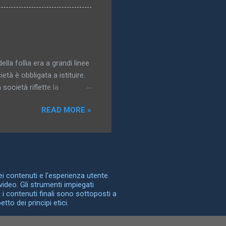
nti, e la più grande varietà
gidi, come tronchi e bastoni,
e forni rappresentano
tituzioni, è immediatamente
ella follia era a grandi linee
età è obbligata a istituire.
società riflette la
possono essere controllate,
READ MORE »
a follia è la storia della
dentità. Nel sottotitolo che
a Nascita della clinica , e
” vorrei designare non
n una società le
dei contenuti e l'esperienza utente.
video. Gli strumenti impiegati
 i contenuti finali sono sottoposti a
to dei principi etici.