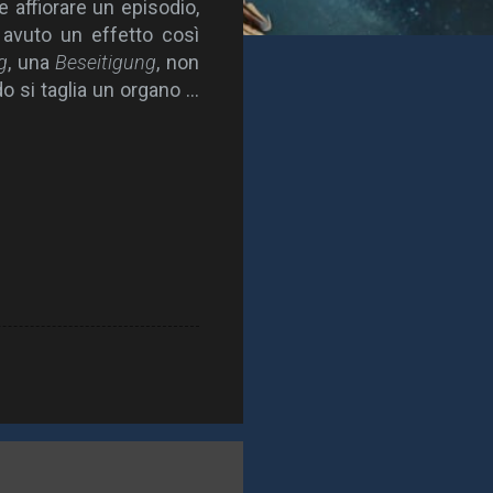
 affiorare un episodio,
 avuto un effetto così
g
, una
Beseitigung
, non
do si taglia un organo …