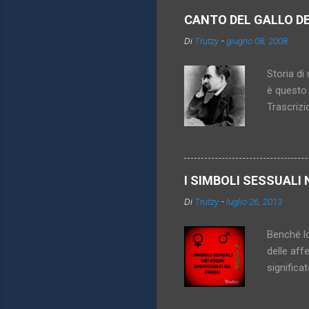
e
CANTO DEL GALLO D
n
Di
Trutzy
-
giugno 08, 2008
t
i
Storia di 
è questo 
Trascrizi
promesso 
diventa pi
inattingi
imperativ
I SIMBOLI SESSUALI 
königsber
Di
Trutzy
-
luglio 26, 2013
anche sco
vincolare
Benché lo
delle aff
significa
genitori,
dei simbo