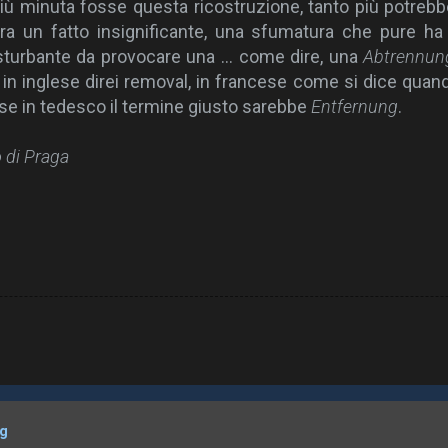
iù minuta fosse questa ricostruzione, tanto più potrebbe
ura un fatto insignificante, una sfumatura che pure ha
sturbante da provocare una … come dire, una
Abtrennun
, in inglese direi removal, in francese come si dice quan
rse in tedesco il termine giusto sarebbe
Entfernung
.
o di Praga
og