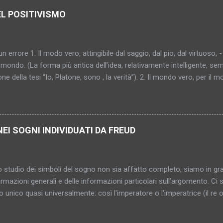
EL POSITIVISMO
un errore 1. Il modo vero, attingibile dal saggio, dal pio, dal virtuoso, -
mondo. (La forma più antica dell’idea, relativamente intelligente, sem
one della tesi “Io, Platone, sono , la verità”). 2. Il mondo vero, per il 
al saggio, al pio, al virtuoso (“al peccatore che fa penitenza”). (Pro
ù sottile, più capziosa, più inafferrabile – diventa donna, si cristallizz
bile, indimostrabile, impromettibile, ma già in quanto pensato una con
o. (In fondo l’antico sole, ma attraverso nebbia e scetticismo; l’idea s
NEI SOGNI INDIVIDUATI DA FREUD
gica). 4. Il mondo vero – inattingibile? Comunque non raggiunto. E i
nosciuto. Di conseguenza neppure consolante, salvifico, vincolante
 qualcosa di sconosciuto?... (Grigio mattino. Pri...
 studio dei simboli del sogno non sia affatto completo, siamo in gr
ermazioni generali e delle informazioni particolari sull'argomento. C
to unico quasi universalmente: così l'imperatore o l'imperatrice (il re 
 le stanze rappresentano le donne e le loro entrate e uscite gli orifizi
li del sogno serve a rappresentare persone, parti del corpo e attività 