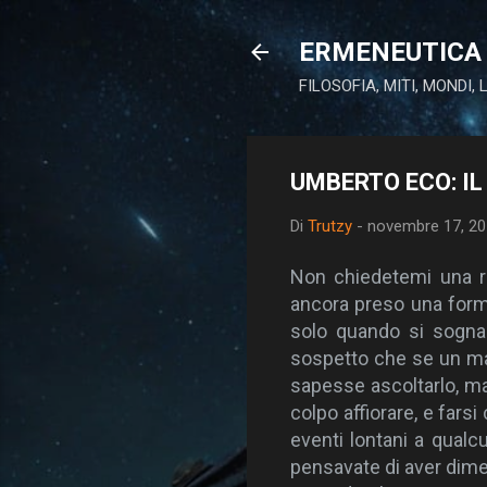
ERMENEUTICA 
FILOSOFIA, MITI, MONDI,
UMBERTO ECO: IL
Di
Trutzy
-
novembre 17, 2
Non chiedetemi una ri
ancora preso una forma
solo quando si sogna.
sospetto che se un mal
sapesse ascoltarlo, ma
colpo affiorare, e farsi
eventi lontani a qualc
pensavate di aver dimen