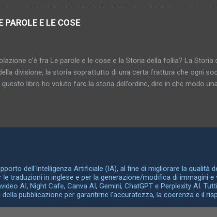
re i genitali sono rappresentati da numerosi simboli spesso sorprende
i serve ad indicarli simbolicamente. Armi appuntite, oggetti lunghi e ri
E PAROLE E LE COSE
tano l'organo genitale maschile; mentre armadi, scatole, carrozze 
In tali casi il tertium comparationis, l'elemento comune in queste sos
bil...
lazione c'è fra Le parole e le cose e la Storia della follia? La Storia d
della divisione, la storia soprattutto di una certa frattura che ogni soci
n questo libro ho voluto fare la storia dell’ordine, dire in che modo una 
za delle cose fra loro e la maniera in cui le differenze fra le cose 
rganizzarsi in reti, disegnarsi secondo schemi razionali. La Storia dell
a, Le parole e le cose la storia della somiglianza, del medesimo, dell’i
 libro si ritrova la parola “archeologia” che era già nel sottotitolo dell
riva già nella prefazione della Storia della follia . Con “archeologia
te una disciplina ma un campo di ricerca, che sarebbe il seguente. I
e, le idee filosofich...
orto dell'Intelligenza Artificiale (IA), al fine di migliorare la qualità 
er le traduzioni in inglese e per la generazione/modifica di immagini e 
Invideo AI, Night Cafe, Canva AI, Gemini, ChatGPT e Perplexity AI. Tutti
ella pubblicazione per garantirne l'accuratezza, la coerenza e il rispet
Powered by Blogger