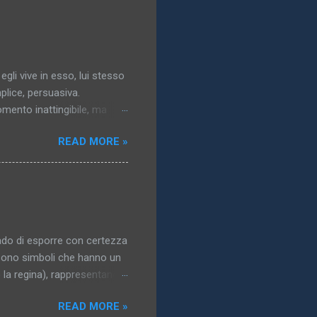
 egli vive in esso, lui stesso
plice, persuasiva.
momento inattingibile, ma
gresso dell’idea: essa
READ MORE »
a..). 3. Il mondo vero,
solazione, un obbligo, un
ublimata,pallida, nordica,
n quanto non raggiunto,
: a che ci potrebbe
ado di esporre con certezza
i sono simboli che hanno un
o la regina), rappresentano i
 del corpo. La maggior parte
READ MORE »
di interesse erotico; in