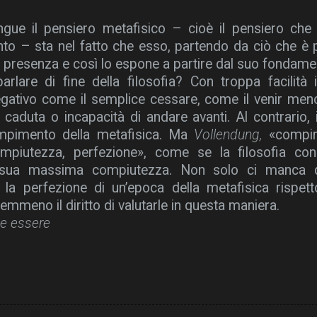
ngue il pensiero metafisico – cioè il pensiero che 
to – sta nel fatto che esso, partendo da ciò che è 
a presenza e così lo espone a partire dal suo fondam
arlare di fine della filosofia? Con troppa facilità 
gativo come il semplice cessare, come il venir men
caduta o incapacità di andare avanti. Al contrario, il
compimento della metafisica. Ma
Vollendung,
«compime
ompiutezza, perfezione», come se la filosofia co
 sua massima compiutezza. Non solo ci manca qua
 la perfezione di un’epoca della metafisica rispet
emmeno il diritto di valutarle in questa maniera.
e essere