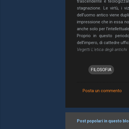
trascendente e teologizzan
stagnazione. Le virtù, i vi
dell’uomo antico viene duplic
impressione che in essa non 
anche solo per l’intellettual
Proprio in questo periodo
dell’impero, di cattedre uffici
Vegetti L’etica degli antichi
FILOSOFIA
Posta un commento
C
o
m
m
Post popolari in questo bl
e