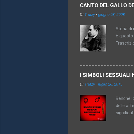
CANTO DEL GALLO D
n
Di
Trutzy
-
giugno 08, 2008
t
i
Storia di 
è questo 
Trascrizi
promesso 
diventa pi
inattingi
imperativ
I SIMBOLI SESSUALI 
königsber
Di
Trutzy
-
luglio 26, 2013
anche sco
vincolare
Benché lo
delle aff
significa
genitori,
dei simbo