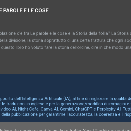
re i genitali sono rappresentati da numerosi simboli spesso sorprende
i serve ad indicarli simbolicamente. Armi appuntite, oggetti lunghi e ri
E PAROLE E LE COSE
tano l'organo genitale maschile; mentre armadi, scatole, carrozze 
In tali casi il tertium comparationis, l'elemento comune in queste sos
bil...
lazione c'è fra Le parole e le cose e la Storia della follia? La Storia d
della divisione, la storia soprattutto di una certa frattura che ogni soci
n questo libro ho voluto fare la storia dell’ordine, dire in che modo una 
za delle cose fra loro e la maniera in cui le differenze fra le cose 
rganizzarsi in reti, disegnarsi secondo schemi razionali. La Storia dell
a, Le parole e le cose la storia della somiglianza, del medesimo, dell’i
 libro si ritrova la parola “archeologia” che era già nel sottotitolo dell
riva già nella prefazione della Storia della follia . Con “archeologia
te una disciplina ma un campo di ricerca, che sarebbe il seguente. I
e, le idee filosofich...
orto dell'Intelligenza Artificiale (IA), al fine di migliorare la qualità 
er le traduzioni in inglese e per la generazione/modifica di immagini e 
Invideo AI, Night Cafe, Canva AI, Gemini, ChatGPT e Perplexity AI. Tutti
ella pubblicazione per garantirne l'accuratezza, la coerenza e il rispet
Powered by Blogger
liver its services and to analyze traffic. Your IP address and u