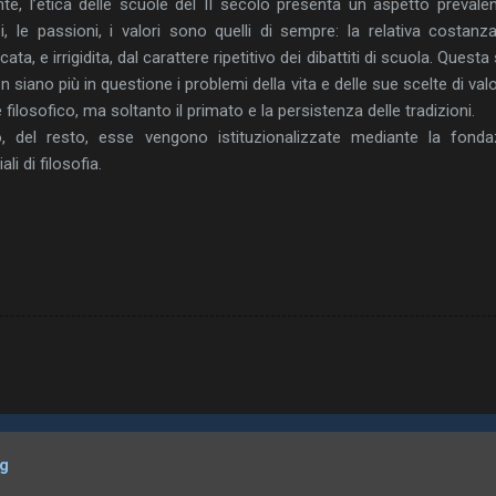
te, l’etica delle scuole del II secolo presenta un aspetto prevale
zi, le passioni, i valori sono quelli di sempre: la relativa costa
ata, e irrigidita, dal carattere ripetitivo dei dibattiti di scuola. Quest
siano più in questione i problemi della vita e delle sue scelte di val
e filosofico, ma soltanto il primato e la persistenza delle tradizioni.
, del resto, esse vengono istituzionalizzate mediante la fondazio
ali di filosofia.
og