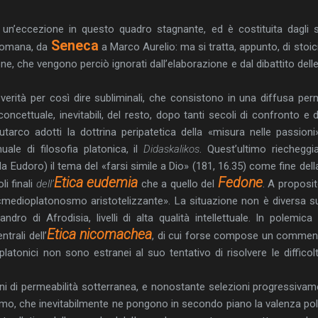
o un’eccezione in questo quadro stagnante, ed è costituita dagli s
Seneca
 romana, da
a Marco Aurelio: ma si tratta, appunto, di stoici
e, che vengono perciò ignorati dall’elaborazione e dal dibattito delle 
ità per così dire subliminali, che consistono in una diffusa perme
oncettuale, inevitabili, del resto, dopo tanti secoli di confronto e
arco adotti la dottrina peripatetica della «misura nelle passioni
ale di filosofia platonica, il
Didaskalikos
. Quest’ultimo riecheggi
da Eudoro) il tema del «farsi simile a Dio» (181, 16.35) come fine della
Etica eudemia
Fedone
li finali
dell’
che a quello del
. A proposi
«medioplatonosmo aristotelizzante». La situazione non è diversa sul
dro di Afrodisia, livelli di alta qualità intellettuale. In polemica
Etica nicomachea
trali dell’
, di cui forse compose un comment
atonici non sono estranei al suo tentativo di risolvere le difficoltà
 di permeabilità sotterranea, e nonostante selezioni progressivame
ismo, che inevitabilmente ne pongono in secondo piano la valenza pol