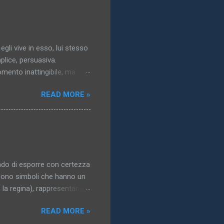
 egli vive in esso, lui stesso
plice, persuasiva.
momento inattingibile, ma
gresso dell’idea: essa
READ MORE »
a..). 3. Il mondo vero,
solazione, un obbligo, un
ublimata,pallida, nordica,
n quanto non raggiunto,
: a che ci potrebbe
ado di esporre con certezza
i sono simboli che hanno un
o la regina), rappresentano i
 del corpo. La maggior parte
READ MORE »
di interesse erotico; in