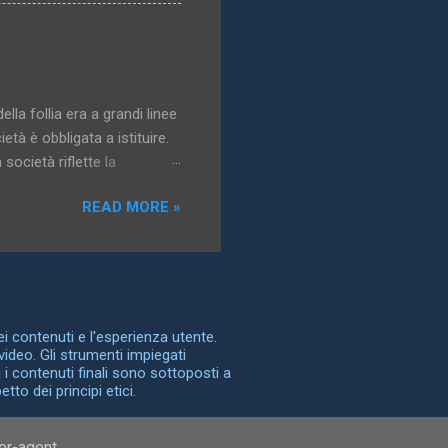
nti, e la più grande varietà
gidi, come tronchi e bastoni,
e forni rappresentano
tituzioni, è immediatamente
ella follia era a grandi linee
età è obbligata a istituire.
società riflette la
possono essere controllate,
READ MORE »
a follia è la storia della
dentità. Nel sottotitolo che
a Nascita della clinica , e
” vorrei designare non
n una società le
dei contenuti e l'esperienza utente.
video. Gli strumenti impiegati
 i contenuti finali sono sottoposti a
to dei principi etici.
ser-agent