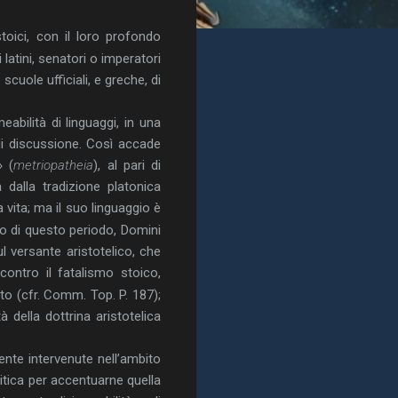
toici, con il loro profondo
 latini, senatori o imperatori
scuole ufficiali, e greche, di
abilità di linguaggi, in una
 di discussione. Così accade
» (
metriopatheia
), al pari di
a dalla tradizione platonica
 vita; ma il suo linguaggio è
to di questo periodo, Domini
 versante aristotelico, che
 contro il fatalismo stoico,
o (cfr. Comm. Top. P. 187);
 della dottrina aristotelica
nte intervenute nell’ambito
itica per accentuarne quella