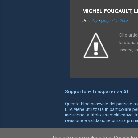
particola
di oggett
MICHEL FOUCAULT, L
rappresen
Di
Trutzy
-
giugno 17, 2008
l'utero. 
comprensi
Che artico
la storia 
Invece, i
somiglian
possono o
differenz
ha dato al
che compa
Supporto e Trasparenza AI
esattamen
conoscenz
Questo blog si avvale del parziale supp
L'IA viene utilizzata in particolare p
includono, a titolo esemplificativo, 
revisione e validazione umana prima d
This site uses cookies from Google to de