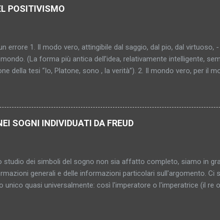
EL POSITIVISMO
un errore 1. Il modo vero, attingibile dal saggio, dal pio, dal virtuoso, -
mondo. (La forma più antica dell’idea, relativamente intelligente, sem
one della tesi “Io, Platone, sono , la verità”). 2. Il mondo vero, per il 
al saggio, al pio, al virtuoso (“al peccatore che fa penitenza”). (Pro
ù sottile, più capziosa, più inafferrabile – diventa donna, si cristallizz
bile, indimostrabile, impromettibile, ma già in quanto pensato una con
o. (In fondo l’antico sole, ma attraverso nebbia e scetticismo; l’idea s
NEI SOGNI INDIVIDUATI DA FREUD
gica). 4. Il mondo vero – inattingibile? Comunque non raggiunto. E i
nosciuto. Di conseguenza neppure consolante, salvifico, vincolante
 qualcosa di sconosciuto?... (Grigio mattino. Pri...
 studio dei simboli del sogno non sia affatto completo, siamo in gr
ermazioni generali e delle informazioni particolari sull'argomento. C
to unico quasi universalmente: così l'imperatore o l'imperatrice (il re 
 le stanze rappresentano le donne e le loro entrate e uscite gli orifizi
li del sogno serve a rappresentare persone, parti del corpo e attività 