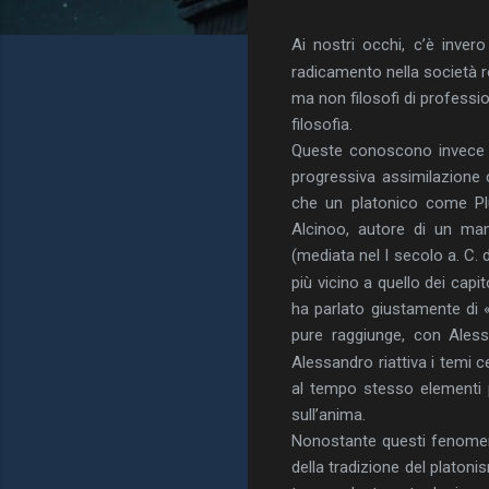
Ai nostri occhi, c’è inver
radicamento nella società
ma non filosofi di profession
filosofia.
Queste conoscono invece ver
progressiva assimilazione c
che un platonico come Plut
Alcinoo, autore di un manu
(mediata nel I secolo a. C. 
più vicino a quello dei capito
ha parlato giustamente di 
pure raggiunge, con Alessan
Alessandro riattiva i temi cen
al tempo stesso elementi pl
sull’anima.
Nonostante questi fenomeni
della tradizione del platon