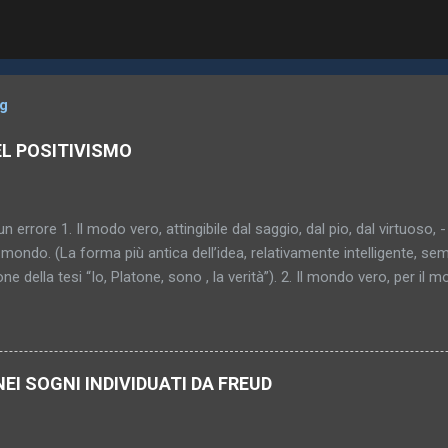
og
EL POSITIVISMO
un errore 1. Il modo vero, attingibile dal saggio, dal pio, dal virtuoso, -
mondo. (La forma più antica dell’idea, relativamente intelligente, sem
one della tesi “Io, Platone, sono , la verità”). 2. Il mondo vero, per il 
al saggio, al pio, al virtuoso (“al peccatore che fa penitenza”). (Pro
ù sottile, più capziosa, più inafferrabile – diventa donna, si cristallizz
bile, indimostrabile, impromettibile, ma già in quanto pensato una con
o. (In fondo l’antico sole, ma attraverso nebbia e scetticismo; l’idea s
NEI SOGNI INDIVIDUATI DA FREUD
gica). 4. Il mondo vero – inattingibile? Comunque non raggiunto. E i
nosciuto. Di conseguenza neppure consolante, salvifico, vincolante
 qualcosa di sconosciuto?... (Grigio mattino. Pri...