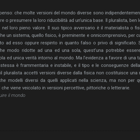
 penso: che molte versioni del mondo diverse sono indipendentemente
e o presumere la loro riducibilità ad un’unica base. Il pluralista, ben 
nel loro pieno valore. Il suo tipico avversario è il materialista o f
e un sistema, quello fisico, è preminente e onnicomprensivo, per cu
to ad esso oppure respinto in quanto falso o privo di significato. S
che modo ridotte ad una ed una sola, quest’una potrebbe essere
sola ed unica verità intorno al mondo. Ma l’evidenza a favore di una tal
stessa è frammentaria e instabile, e il tipo e le conseguenze dell
l pluralista accetti versioni diverse dalla fisica non costituisce una 
he modelli diversi da quelli applicati nella scienza, ma non per
 che viene veicolato in versioni percettive, pittoriche o letterarie.
ire il mondo