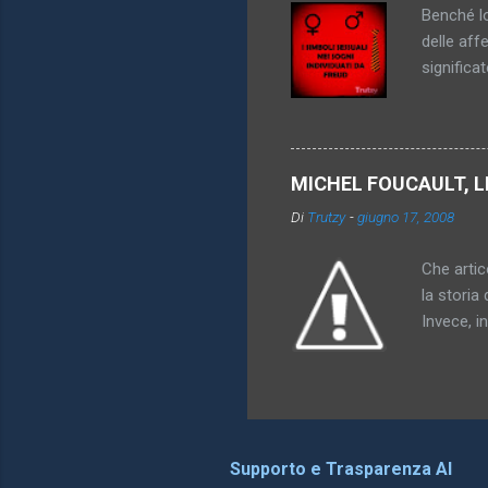
Benché lo
delle aff
significa
genitori,
dei simbo
particola
di oggett
MICHEL FOUCAULT, L
rappresen
Di
Trutzy
-
giugno 17, 2008
l'utero. 
comprensi
Che artico
la storia 
Invece, i
somiglian
possono o
differenz
ha dato al
che compa
Supporto e Trasparenza AI
esattamen