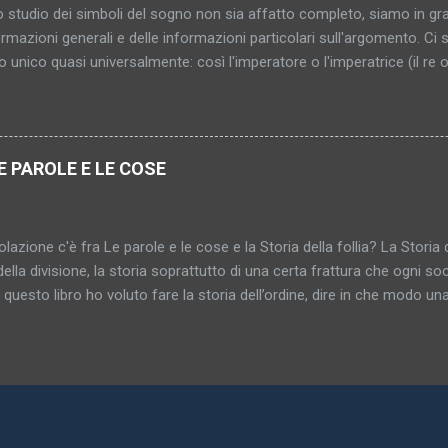
 studio dei simboli del sogno non sia affatto completo, siamo in gr
ermazioni generali e delle informazioni particolari sull'argomento. C
to unico quasi universalmente: così l'imperatore o l'imperatrice (il re 
 le stanze rappresentano le donne e le loro entrate e uscite gli orifizi
li del sogno serve a rappresentare persone, parti del corpo e attività 
re i genitali sono rappresentati da numerosi simboli spesso sorprende
i serve ad indicarli simbolicamente. Armi appuntite, oggetti lunghi e ri
E PAROLE E LE COSE
tano l'organo genitale maschile; mentre armadi, scatole, carrozze 
In tali casi il tertium comparationis, l'elemento comune in queste sos
bil...
lazione c'è fra Le parole e le cose e la Storia della follia? La Storia d
della divisione, la storia soprattutto di una certa frattura che ogni soci
n questo libro ho voluto fare la storia dell’ordine, dire in che modo una 
za delle cose fra loro e la maniera in cui le differenze fra le cose 
rganizzarsi in reti, disegnarsi secondo schemi razionali. La Storia dell
a, Le parole e le cose la storia della somiglianza, del medesimo, dell’i
 libro si ritrova la parola “archeologia” che era già nel sottotitolo dell
riva già nella prefazione della Storia della follia . Con “archeologia
te una disciplina ma un campo di ricerca, che sarebbe il seguente. I