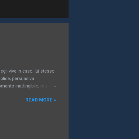
 egli vive in esso, lui stesso
plice, persuasiva.
momento inattingibile, ma
gresso dell’idea: essa
READ MORE »
a..). 3. Il mondo vero,
solazione, un obbligo, un
ublimata,pallida, nordica,
n quanto non raggiunto,
: a che ci potrebbe