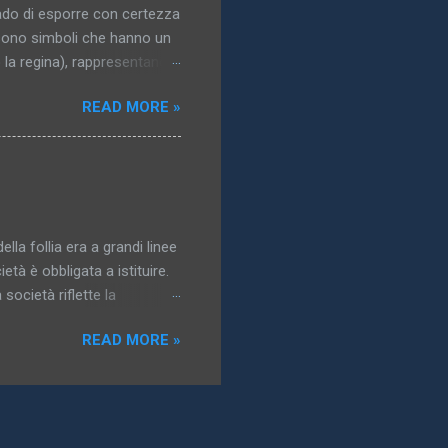
ado di esporre con certezza
i sono simboli che hanno un
o la regina), rappresentano i
 del corpo. La maggior parte
READ MORE »
di interesse erotico; in
nti, e la più grande varietà
gidi, come tronchi e bastoni,
e forni rappresentano
tituzioni, è immediatamente
ella follia era a grandi linee
età è obbligata a istituire.
società riflette la
possono essere controllate,
READ MORE »
a follia è la storia della
dentità. Nel sottotitolo che
a Nascita della clinica , e
” vorrei designare non
n una società le