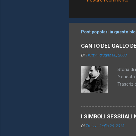
Posta un commento
C
o
m
m
Post popolari in questo bl
e
CANTO DEL GALLO D
n
Di
Trutzy
-
giugno 08, 2008
t
i
Storia di 
è questo 
Trascrizi
promesso 
diventa pi
inattingi
imperativ
I SIMBOLI SESSUALI 
königsber
Di
Trutzy
-
luglio 26, 2013
anche sco
vincolare