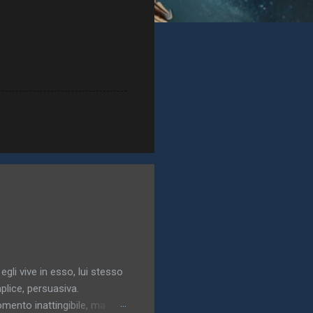
 egli vive in esso, lui stesso
plice, persuasiva.
momento inattingibile, ma