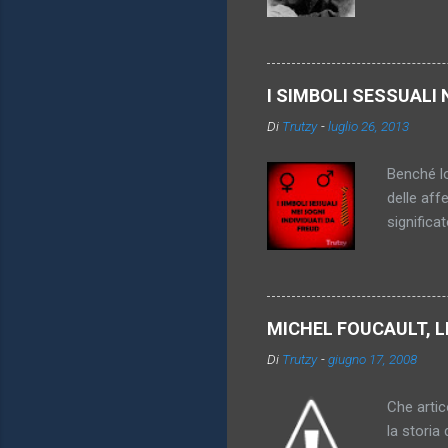
promesso 
diventa pi
inattingi
imperativ
I SIMBOLI SESSUALI 
königsber
Di
Trutzy
-
luglio 26, 2013
anche sco
vincolare
Benché lo
delle aff
significa
genitori,
dei simbo
particola
di oggett
MICHEL FOUCAULT, L
rappresen
Di
Trutzy
-
giugno 17, 2008
l'utero. 
comprensi
Che artico
la storia 