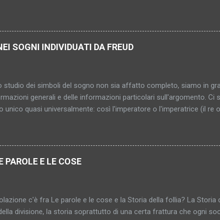
al saggio, al pio, al virtuoso (“al peccatore che fa penitenza”). (Pro
ù sottile, più capziosa, più inafferrabile – diventa donna, si cristallizz
bile, indimostrabile, impromettibile, ma già in quanto pensato una con
o. (In fondo l’antico sole, ma attraverso nebbia e scetticismo; l’idea s
NEI SOGNI INDIVIDUATI DA FREUD
gica). 4. Il mondo vero – inattingibile? Comunque non raggiunto. E i
nosciuto. Di conseguenza neppure consolante, salvifico, vincolante
 qualcosa di sconosciuto?... (Grigio mattino. Pri...
 studio dei simboli del sogno non sia affatto completo, siamo in gr
ermazioni generali e delle informazioni particolari sull'argomento. C
to unico quasi universalmente: così l'imperatore o l'imperatrice (il re 
 le stanze rappresentano le donne e le loro entrate e uscite gli orifizi
li del sogno serve a rappresentare persone, parti del corpo e attività 
re i genitali sono rappresentati da numerosi simboli spesso sorprende
i serve ad indicarli simbolicamente. Armi appuntite, oggetti lunghi e ri
E PAROLE E LE COSE
tano l'organo genitale maschile; mentre armadi, scatole, carrozze 
In tali casi il tertium comparationis, l'elemento comune in queste sos
bil...
lazione c'è fra Le parole e le cose e la Storia della follia? La Storia d
della divisione, la storia soprattutto di una certa frattura che ogni soci