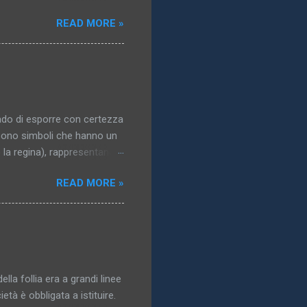
gresso dell’idea: essa
READ MORE »
a..). 3. Il mondo vero,
solazione, un obbligo, un
ublimata,pallida, nordica,
n quanto non raggiunto,
: a che ci potrebbe
ado di esporre con certezza
i sono simboli che hanno un
o la regina), rappresentano i
 del corpo. La maggior parte
READ MORE »
di interesse erotico; in
nti, e la più grande varietà
gidi, come tronchi e bastoni,
e forni rappresentano
tituzioni, è immediatamente
ella follia era a grandi linee
età è obbligata a istituire.