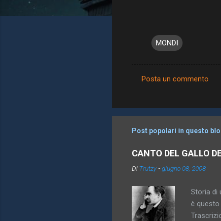
MONDI
Posta un commento
C
o
m
m
Post popolari in questo bl
e
CANTO DEL GALLO D
n
Di
Trutzy
-
giugno 08, 2008
t
i
Storia di 
è questo 
Trascrizi