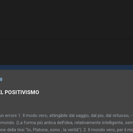
og
EL POSITIVISMO
un errore 1. Il modo vero, attingibile dal saggio, dal pio, dal virtuoso, -
mondo. (La forma più antica dell’idea, relativamente intelligente, sem
one della tesi “Io, Platone, sono , la verità”). 2. Il mondo vero, per il 