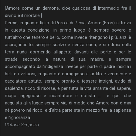
[Amore come un demone, cioè qualcosa di intermedio fra il
divino e il mortale.]
Perciò, in quanto figlio di Poro e di Penia, Amore (Eros) si trova
in questa condizione: in primo luogo è sempre povero e
tutt’altro che tenero e bello, come invece ritengono i più, anzi è
aspro, incolto, sempre scalzo e senza casa, e si sdraia sulla
terra nuda, dormendo all’aperto davanti alle porte e per le
strade secondo la natura di sua madre, e sempre
accompagnato dall’indigenza. Invece per parte di padre insidia i
belli e i virtuosi, in quanto è coraggioso e ardito e veemente e
cacciatore astuto, sempre pronto a tessere intrighi, avido di
sapienza, ricco di risorse, e per tutta la vita amante del sapere,
mago ingegnoso e incantatore e sofista …… e quel che
acquista gli sfugge sempre via, di modo che Amore non è mai
né povero né ricco, e d’altra parte sta in mezzo fra la sapienza
e l’ignoranza.
Platone Simposio