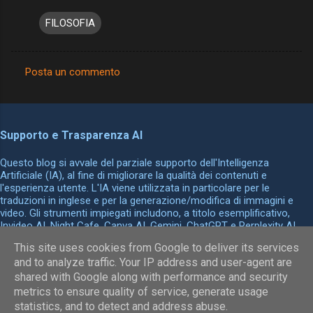
FILOSOFIA
Posta un commento
C
o
m
Supporto e Trasparenza AI
m
Questo blog si avvale del parziale supporto dell'Intelligenza
e
Artificiale (IA), al fine di migliorare la qualità dei contenuti e
n
l'esperienza utente. L'IA viene utilizzata in particolare per le
traduzioni in inglese e per la generazione/modifica di immagini e
t
video. Gli strumenti impiegati includono, a titolo esemplificativo,
i
Invideo AI, Night Cafe, Canva AI, Gemini, ChatGPT e Perplexity AI.
Tutti i contenuti finali sono sottoposti a revisione e validazione
This site uses cookies from Google to deliver its services
umana prima della pubblicazione per garantirne l'accuratezza, la
and to analyze traffic. Your IP address and user-agent are
coerenza e il rispetto dei principi etici.
shared with Google along with performance and security
Powered by Blogger
metrics to ensure quality of service, generate usage
statistics, and to detect and address abuse.